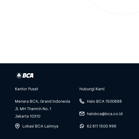
Kantor Pusat
Hubungi Kami
Menara BCA, Grand Indonesia
Halo BCA 1500888
Jl. MH Thamrin No. 1
halobca@bca.co.id
Jakarta 10310
Lokasi BCA Lainnya
62 811 1500 998