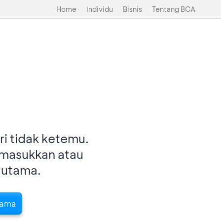
Home
Individu
Bisnis
Tentang BCA
i tidak ketemu.
imasukkan atau
 utama.
tama