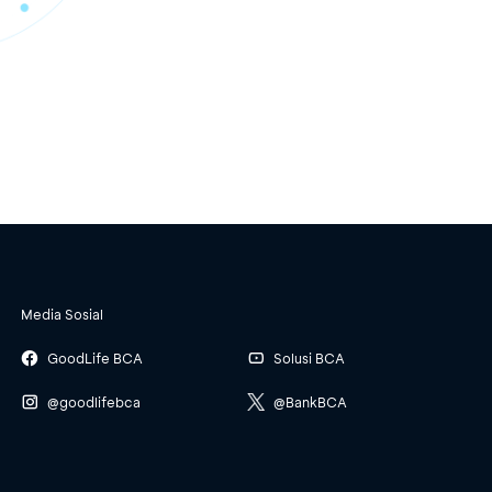
Media Sosial
GoodLife BCA
Solusi BCA
@goodlifebca
@BankBCA