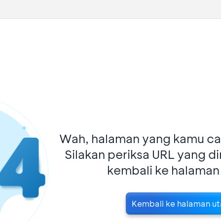
Wah, halaman yang kamu car
Silakan periksa URL yang d
kembali ke halaman
Kembali ke halaman u