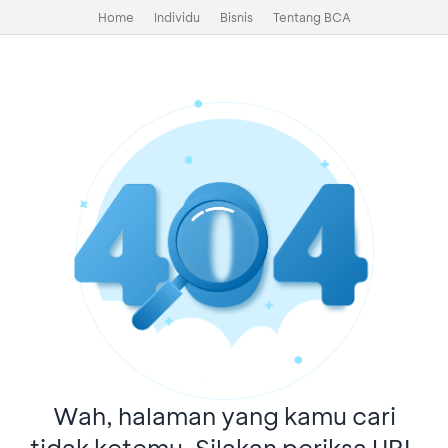
Home
Individu
Bisnis
Tentang BCA
Wah, halaman yang kamu cari
tidak ketemu. Silakan periksa URL