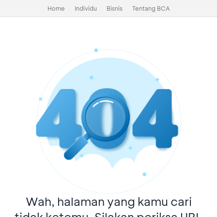
Home
Individu
Bisnis
Tentang BCA
Wah, halaman yang kamu cari
tidak ketemu. Silakan periksa URL