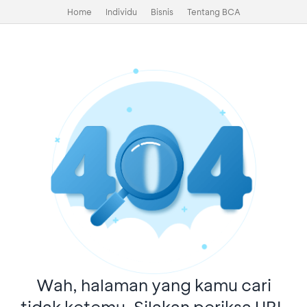
Home
Individu
Bisnis
Tentang BCA
Wah, halaman yang kamu cari
tidak ketemu. Silakan periksa URL