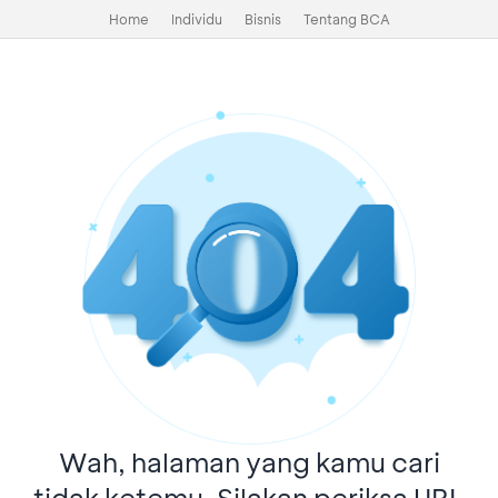
Home
Individu
Bisnis
Tentang BCA
Wah, halaman yang kamu cari
tidak ketemu. Silakan periksa URL