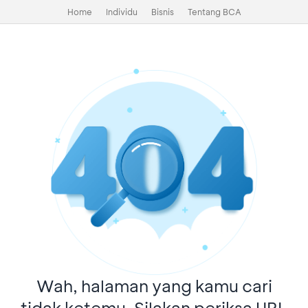
Home
Individu
Bisnis
Tentang BCA
Wah, halaman yang kamu cari
tidak ketemu. Silakan periksa URL