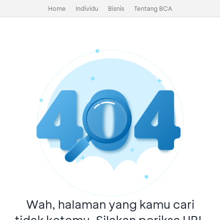
Home
Individu
Bisnis
Tentang BCA
Wah, halaman yang kamu cari
tidak ketemu. Silakan periksa URL