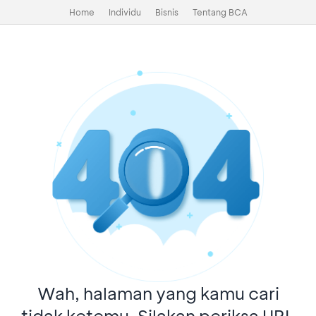
Home
Individu
Bisnis
Tentang BCA
Wah, halaman yang kamu cari
tidak ketemu. Silakan periksa URL