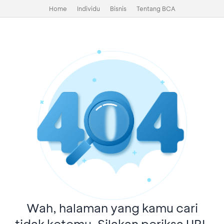
Home
Individu
Bisnis
Tentang BCA
Wah, halaman yang kamu cari
tidak ketemu. Silakan periksa URL