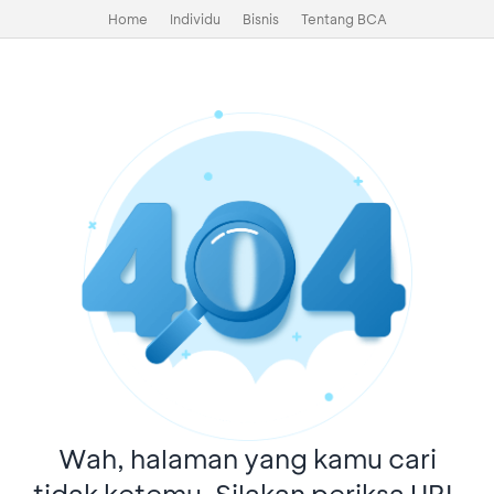
Home
Individu
Bisnis
Tentang BCA
Wah, halaman yang kamu cari
tidak ketemu. Silakan periksa URL