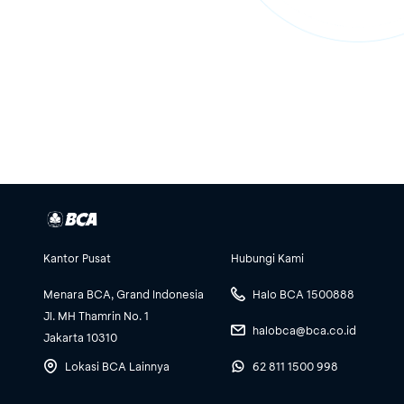
Kantor Pusat
Hubungi Kami
Menara BCA, Grand Indonesia
Halo BCA 1500888
Jl. MH Thamrin No. 1
halobca@bca.co.id
Jakarta 10310
Lokasi BCA Lainnya
62 811 1500 998