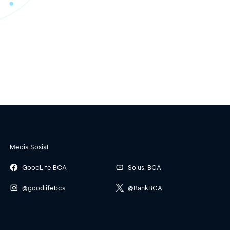
Media Sosial
GoodLife BCA
Solusi BCA
@goodlifebca
@BankBCA