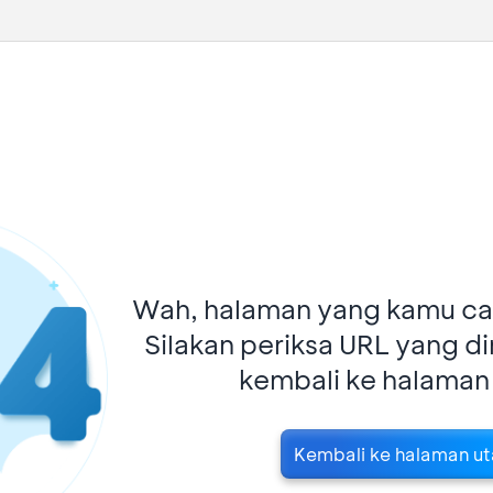
Wah, halaman yang kamu car
Silakan periksa URL yang d
kembali ke halaman
Kembali ke halaman u