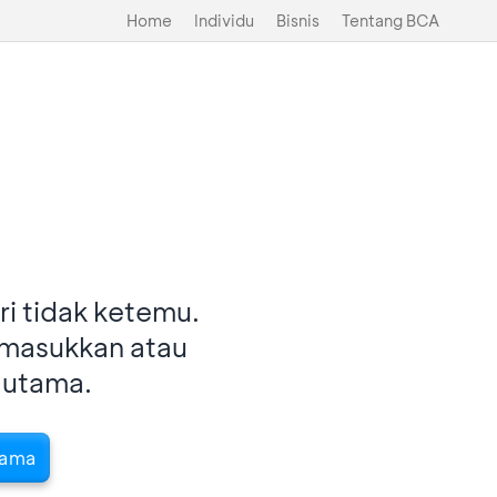
Home
Individu
Bisnis
Tentang BCA
i tidak ketemu.
imasukkan atau
 utama.
tama