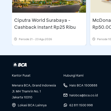
Ciputra World Surabaya -
McDonal
Cashback Instant Rp25 Ribu
Rp50.0
Periode
21 - 23 Agu 2026
Periode
10
Kantor Pusat
Hubungi Kami
Menara BCA, Grand Indonesia
Halo BCA 1500888
Jl. MH Thamrin No. 1
halobca@bca.co.id
Jakarta 10310
Lokasi BCA Lainnya
62 811 1500 998