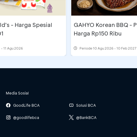
d’s - Harga Spesial
GAHYO Korean BBQ - 
01
Harga Rp150 Ribu
 - 11 Agu 2026
Periode
10 Agu 2026 - 10 Feb 2027
Media Sosial
GoodLife BCA
Solusi BCA
@goodlifebca
@BankBCA