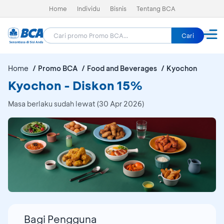
Home
Individu
Bisnis
Tentang BCA
Cari
Home
Promo BCA
Food and Beverages
Kyochon
Kyochon - Diskon 15%
Masa berlaku sudah lewat (30 Apr 2026)
Bagi Pengguna