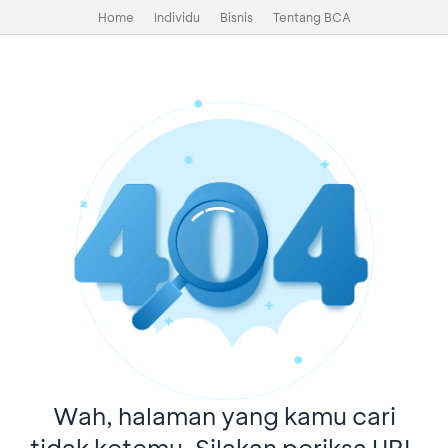
Home
Individu
Bisnis
Tentang BCA
Wah, halaman yang kamu cari
tidak ketemu. Silakan periksa URL