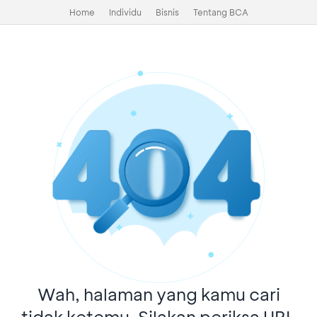
Home
Individu
Bisnis
Tentang BCA
Wah, halaman yang kamu cari
tidak ketemu. Silakan periksa URL