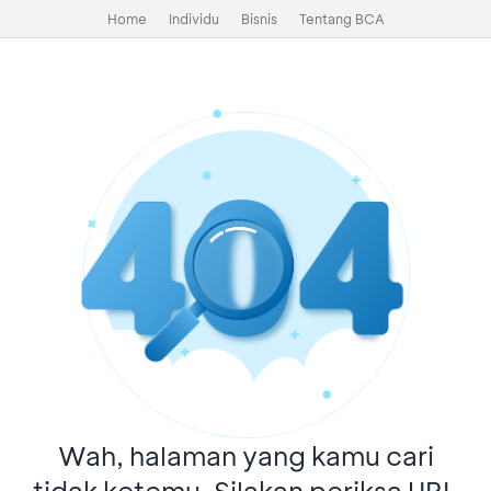
Home
Individu
Bisnis
Tentang BCA
Wah, halaman yang kamu cari
tidak ketemu. Silakan periksa URL