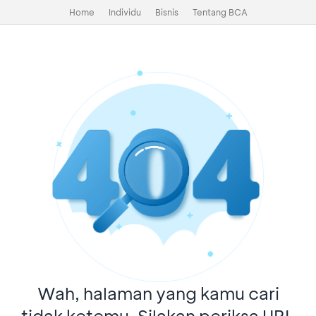
Home
Individu
Bisnis
Tentang BCA
Wah, halaman yang kamu cari
tidak ketemu. Silakan periksa URL