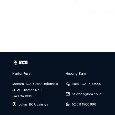
Kantor Pusat
Hubungi Kami
Menara BCA, Grand Indonesia
Halo BCA 1500888
Jl. MH Thamrin No. 1
halobca@bca.co.id
Jakarta 10310
Lokasi BCA Lainnya
62 811 1500 998