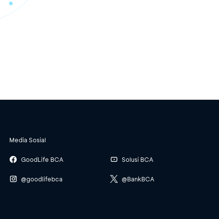
Media Sosial
GoodLife BCA
Solusi BCA
@goodlifebca
@BankBCA