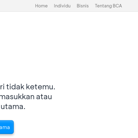
Home
Individu
Bisnis
Tentang BCA
i tidak ketemu.
imasukkan atau
 utama.
tama