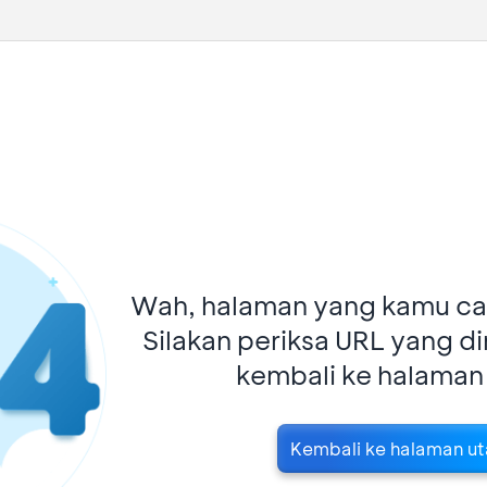
Wah, halaman yang kamu car
Silakan periksa URL yang d
kembali ke halaman
Kembali ke halaman u