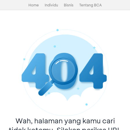
Home
Individu
Bisnis
Tentang BCA
Wah, halaman yang kamu cari
tidak ketemu. Silakan periksa URL