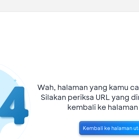
Wah, halaman yang kamu car
Silakan periksa URL yang d
kembali ke halaman
Kembali ke halaman u