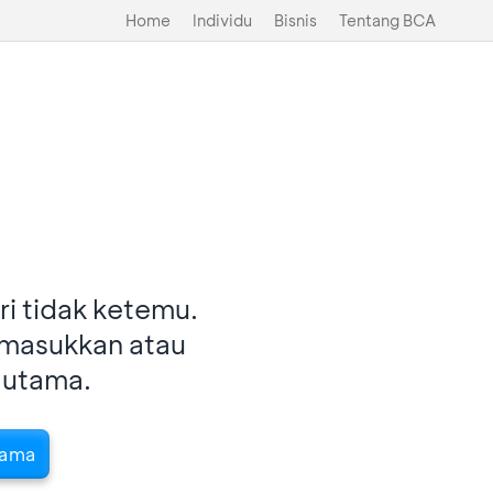
Home
Individu
Bisnis
Tentang BCA
i tidak ketemu.
imasukkan atau
 utama.
tama