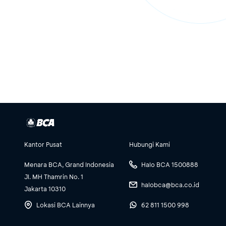
Kantor Pusat
Hubungi Kami
Menara BCA, Grand Indonesia
Halo BCA 1500888
Jl. MH Thamrin No. 1
halobca@bca.co.id
Jakarta 10310
Lokasi BCA Lainnya
62 811 1500 998