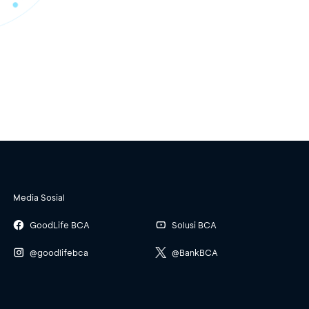
Media Sosial
GoodLife BCA
Solusi BCA
@goodlifebca
@BankBCA