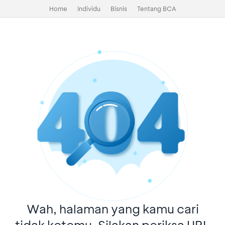
Home
Individu
Bisnis
Tentang BCA
Wah, halaman yang kamu cari
tidak ketemu. Silakan periksa URL