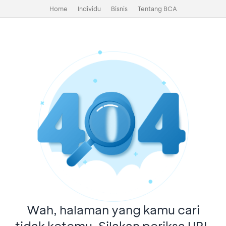
Home
Individu
Bisnis
Tentang BCA
Wah, halaman yang kamu cari
tidak ketemu. Silakan periksa URL