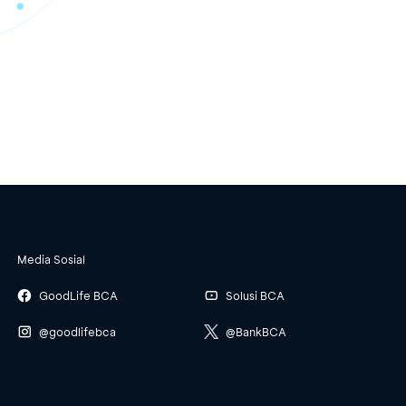
Media Sosial
GoodLife BCA
Solusi BCA
@goodlifebca
@BankBCA