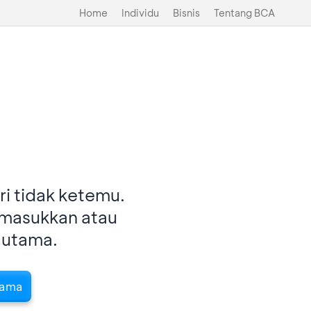
Home
Individu
Bisnis
Tentang BCA
i tidak ketemu.
imasukkan atau
 utama.
tama