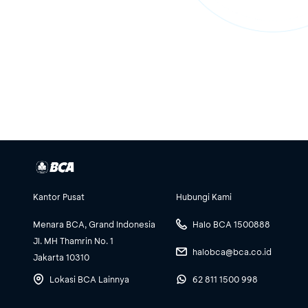
Kantor Pusat
Hubungi Kami
Menara BCA, Grand Indonesia
Halo BCA 1500888
Jl. MH Thamrin No. 1
halobca@bca.co.id
Jakarta 10310
Lokasi BCA Lainnya
62 811 1500 998