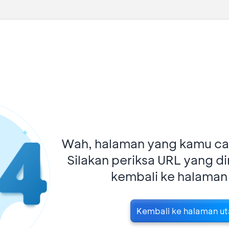
Wah, halaman yang kamu car
Silakan periksa URL yang d
kembali ke halaman
Kembali ke halaman u