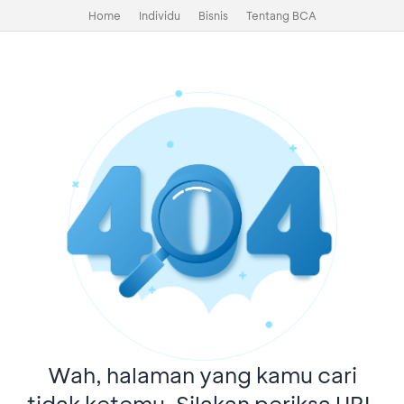
Home
Individu
Bisnis
Tentang BCA
Wah, halaman yang kamu cari
tidak ketemu. Silakan periksa URL