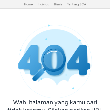
Home
Individu
Bisnis
Tentang BCA
Wah, halaman yang kamu cari
tidak ketemu. Silakan periksa URL