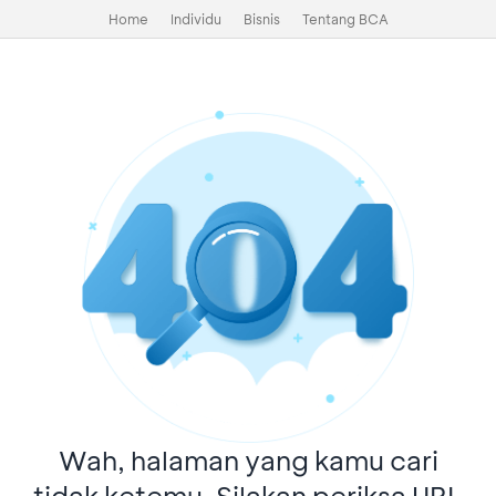
Home
Individu
Bisnis
Tentang BCA
Wah, halaman yang kamu cari
tidak ketemu. Silakan periksa URL