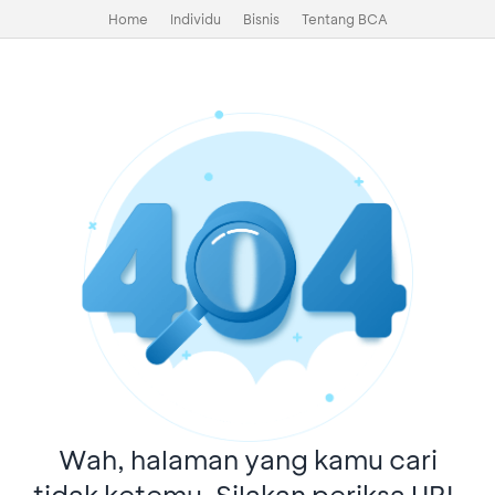
Home
Individu
Bisnis
Tentang BCA
Wah, halaman yang kamu cari
tidak ketemu. Silakan periksa URL