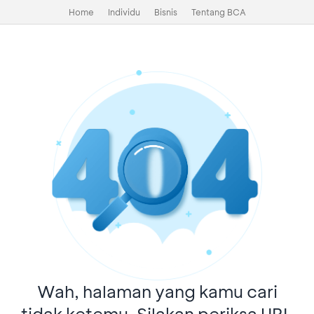
Home
Individu
Bisnis
Tentang BCA
Wah, halaman yang kamu cari
tidak ketemu. Silakan periksa URL