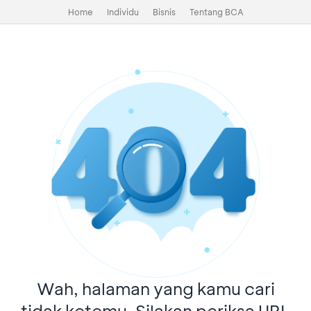
Home
Individu
Bisnis
Tentang BCA
Wah, halaman yang kamu cari
tidak ketemu. Silakan periksa URL