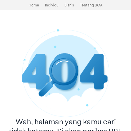
Home
Individu
Bisnis
Tentang BCA
Wah, halaman yang kamu cari
tidak ketemu. Silakan periksa URL