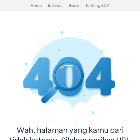
Home
Individu
Bisnis
Tentang BCA
Wah, halaman yang kamu cari
tidak ketemu. Silakan periksa URL