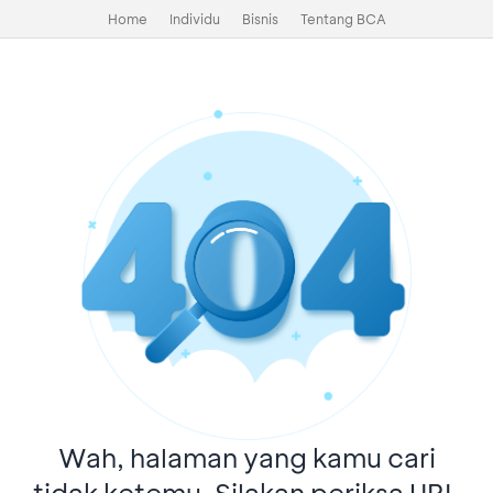
Home
Individu
Bisnis
Tentang BCA
Wah, halaman yang kamu cari
tidak ketemu. Silakan periksa URL