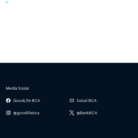
Media Sosial
GoodLife BCA
Solusi BCA
@goodlifebca
@BankBCA