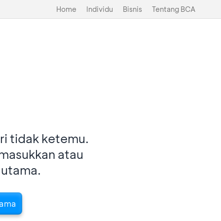
Home
Individu
Bisnis
Tentang BCA
i tidak ketemu.
imasukkan atau
 utama.
tama