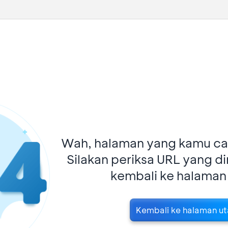
Wah, halaman yang kamu car
Silakan periksa URL yang d
kembali ke halaman
Kembali ke halaman u