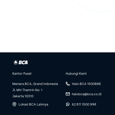
Kantor Pusat
Hubungi Kami
Menara BCA, Grand Indonesia
Halo BCA 1500888
Jl. MH Thamrin No. 1
halobca@bca.co.id
Jakarta 10310
Lokasi BCA Lainnya
62 811 1500 998