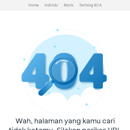
Home
Individu
Bisnis
Tentang BCA
Wah, halaman yang kamu cari
tidak ketemu. Silakan periksa URL