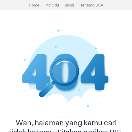
Home
Individu
Bisnis
Tentang BCA
Wah, halaman yang kamu cari
tidak ketemu. Silakan periksa URL