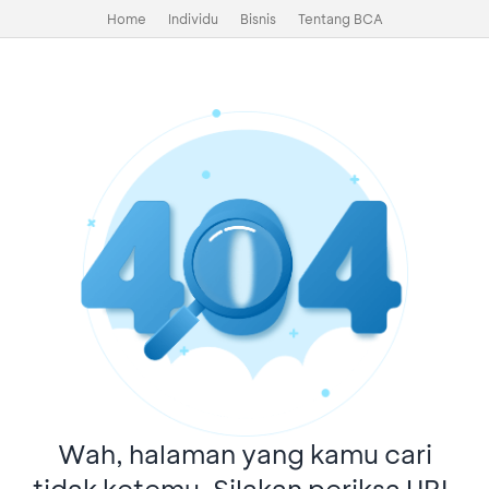
Home
Individu
Bisnis
Tentang BCA
Wah, halaman yang kamu cari
tidak ketemu. Silakan periksa URL