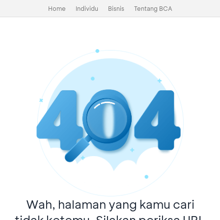
Home
Individu
Bisnis
Tentang BCA
Wah, halaman yang kamu cari
tidak ketemu. Silakan periksa URL