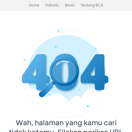
Home
Individu
Bisnis
Tentang BCA
Wah, halaman yang kamu cari
tidak ketemu. Silakan periksa URL