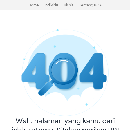
Home
Individu
Bisnis
Tentang BCA
Wah, halaman yang kamu cari
tidak ketemu. Silakan periksa URL