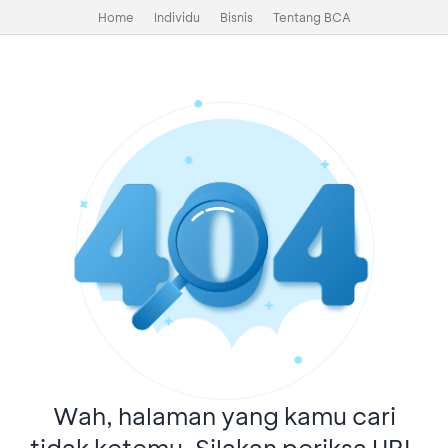
Home
Individu
Bisnis
Tentang BCA
Wah, halaman yang kamu cari
tidak ketemu. Silakan periksa URL