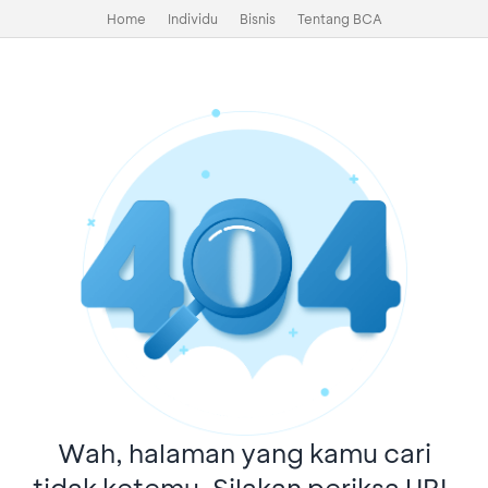
Home
Individu
Bisnis
Tentang BCA
Wah, halaman yang kamu cari
tidak ketemu. Silakan periksa URL