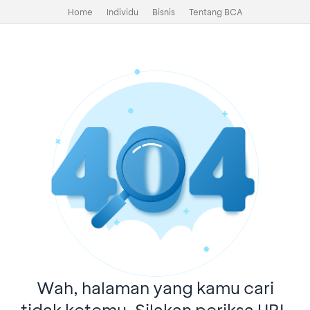
Home
Individu
Bisnis
Tentang BCA
Wah, halaman yang kamu cari
tidak ketemu. Silakan periksa URL