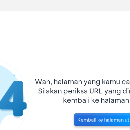
Wah, halaman yang kamu car
Silakan periksa URL yang d
kembali ke halaman
Kembali ke halaman u