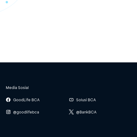
Media Sosial
GoodLife BCA
Solusi BCA
@goodlifebca
@BankBCA