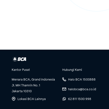
Kantor Pusat
Hubungi Kami
Menara BCA, Grand Indonesia
Halo BCA 1500888
Jl. MH Thamrin No. 1
halobca@bca.co.id
Jakarta 10310
Lokasi BCA Lainnya
62 811 1500 998