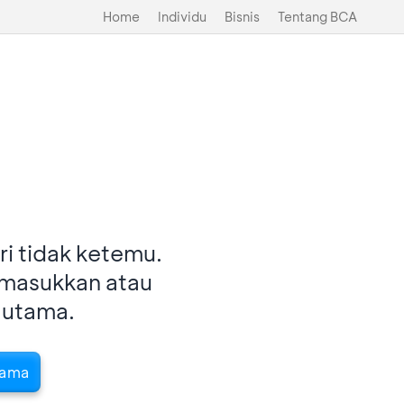
Home
Individu
Bisnis
Tentang BCA
i tidak ketemu.
imasukkan atau
 utama.
tama