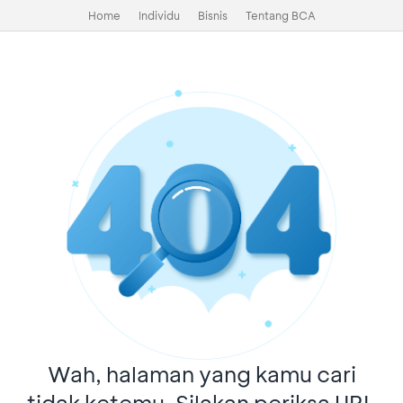
Home
Individu
Bisnis
Tentang BCA
Wah, halaman yang kamu cari
tidak ketemu. Silakan periksa URL