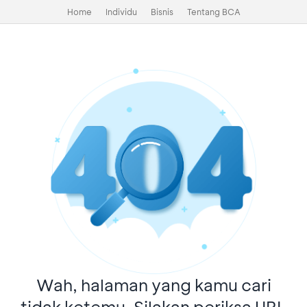
Home
Individu
Bisnis
Tentang BCA
Wah, halaman yang kamu cari
tidak ketemu. Silakan periksa URL