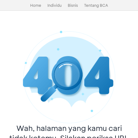
Home
Individu
Bisnis
Tentang BCA
Wah, halaman yang kamu cari
tidak ketemu. Silakan periksa URL