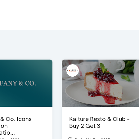
 & Co. Icons
Kalture Resto & Club -
ion
Buy 2 Get 3
tio...