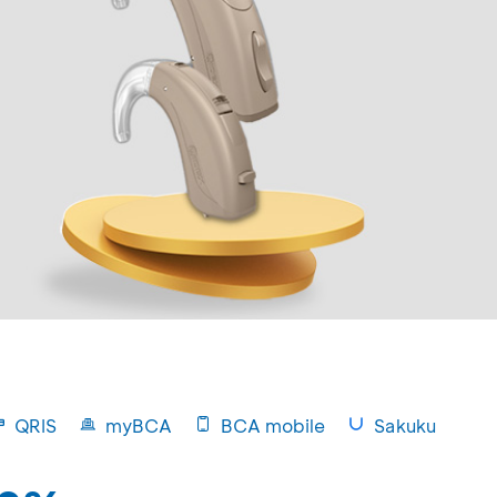
QRIS
myBCA
BCA mobile
Sakuku