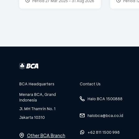
Period 27 Mar 2025 - 31 Aug 2026
Period 1
BCA Headquarters
Contact Us
Menara BCA, Grand
Halo BCA 1500888
Indonesia
Jl. MH Thamrin No. 1
halobca@bca.co.id
Jakarta 10310
+62 811 1500 998
Other BCA Branch