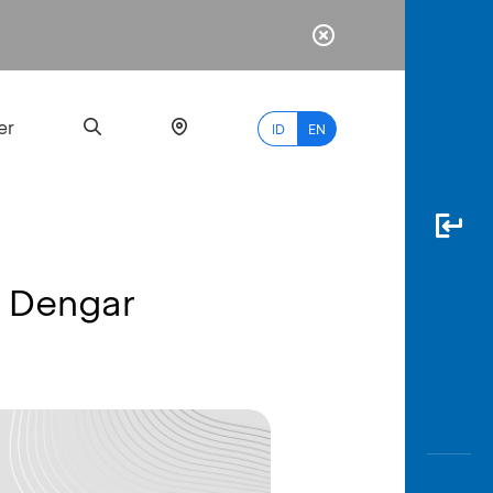
er
ID
EN
u Dengar
Most
Popular
Search