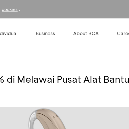
f
.
cookies
ndividual
Business
About BCA
Care
 di Melawai Pusat Alat Bant