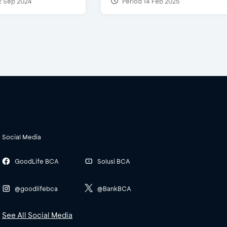
2 Sep 2024
Period 14 Feb 2025
Social Media
GoodLife BCA
Solusi BCA
@goodlifebca
@BankBCA
See All Social Media