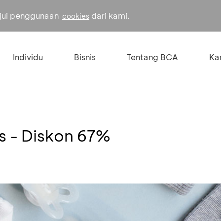
ujui penggunaan
dari kami.
cookies
Individu
Bisnis
Tentang BCA
Kar
s - Diskon 67%