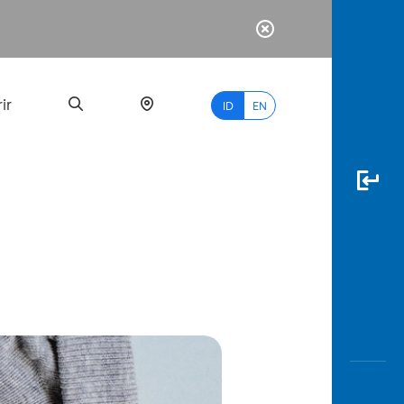
ir
ID
EN
PALING
BANYAK
DICARI
myBCA
Paylate