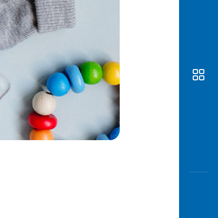
Awas
Modus
Buka
Rekeni
Tahapa
Edukati