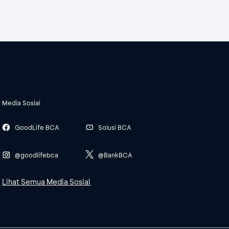
Media Sosial
GoodLife BCA
Solusi BCA
@goodlifebca
@BankBCA
Lihat Semua Media Sosial