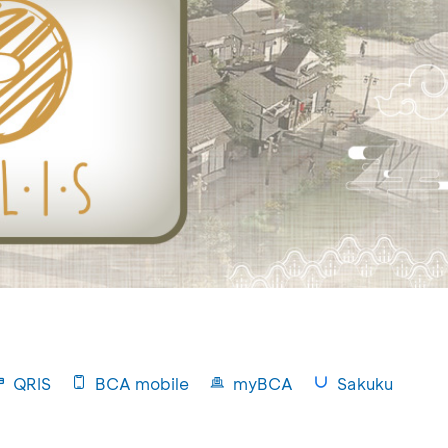
QRIS
BCA mobile
myBCA
Sakuku