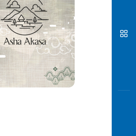
Awas
Modus
Buka
Rekeni
Tahapa
Edukati