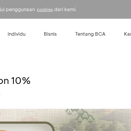
ujui penggunaan
dari kami.
cookies
Individu
Bisnis
Tentang BCA
Kar
kon 10%
2