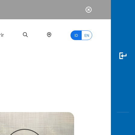
ir
ID
EN
PALING
BANYAK
DICARI
myBCA
Paylate