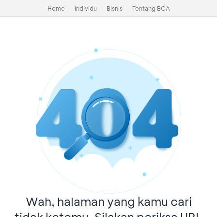
Home
Individu
Bisnis
Tentang BCA
Wah, halaman yang kamu cari
tidak ketemu. Silakan periksa URL